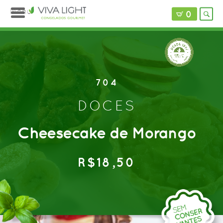
Menu
0
704
DOCES
?>
Cheesecake de Morango
R$18,50